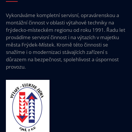
Vykonáváme kompletní servisní, opravárenskou a
montážní činnost v oblasti výtahové techniky na
frýdecko-místeckém regionu od roku 1991. Řadu let
provádíme servisní činnost i na výtazích v majetku
města Frýdek-Místek. Kromě této činnosti se
snažíme i o modernizaci stávajících zařízení s
důrazem na bezpečnost, spolehlivost a úspornost
provozu.