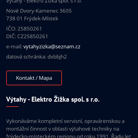
Výtahy - Elektro Žižka spol. s r.o.
Nové Dvory-Kamenec 3605
738 01 Frýdek-Místek
IČO: 25850261
DIČ: CZ25850261
e-mail:
vytahyzizka@seznam.cz
datová schránka: dxbbjh2
Kontakt / Mapa
Výtahy - Elektro Žižka spol. s r.o.
Vykonáváme kompletní servisní, opravárenskou a
montážní činnost v oblasti výtahové techniky na
frýdecko-místeckém regionu od roku 1991. Řadu let