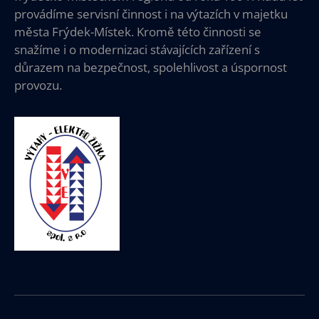
provádíme servisní činnost i na výtazích v majetku
města Frýdek-Místek. Kromě této činnosti se
snažíme i o modernizaci stávajících zařízení s
důrazem na bezpečnost, spolehlivost a úspornost
provozu.