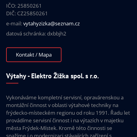
IČO: 25850261
DIČ: CZ25850261
e-mail:
vytahyzizka@seznam.cz
datová schránka: dxbbjh2
Kontakt / Mapa
Výtahy - Elektro Žižka spol. s r.o.
Vykonáváme kompletní servisní, opravárenskou a
montážní činnost v oblasti výtahové techniky na
frýdecko-místeckém regionu od roku 1991. Řadu let
provádíme servisní činnost i na výtazích v majetku
města Frýdek-Místek. Kromě této činnosti se
snažíme i o modernizaci stávajících zařízení s