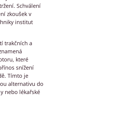
tržení. Schválení
ení zkoušek v
hniky institut
tí trakčních a
ž znamená
toru, které
přínos snížení
dě. Tímto je
ou alternativu do
my nebo lékařské