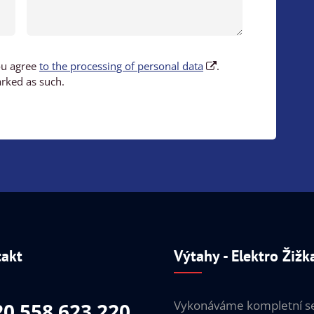
ou agree
to the processing of personal data
.
arked as such.
akt
Výtahy - Elektro Žižka 
Vykonáváme kompletní ser
0 558 623 220