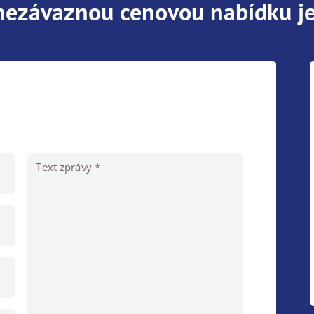
 nezávaznou cenovou nabídku je
Text zprávy *