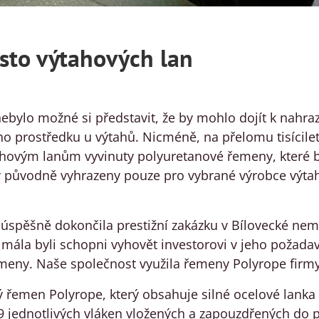
to výtahových lan
nebylo možné si představit, že by mohlo dojít k nahr
o prostředku u výtahů. Nicméně, na přelomu tisíciletí
tahovým lanům vyvinuty polyuretanové řemeny, které 
 původně vyhrazeny pouze pro vybrané výrobce výtah
úspěšně dokončila prestižní zakázku v Bílovecké nemo
z mála byli schopni vyhovět investorovi v jeho požada
meny. Naše společnost využila řemeny Polyrope firmy
ý řemen Polyrope, který obsahuje silné ocelové lan
 49 jednotlivých vláken vložených a zapouzdřených do