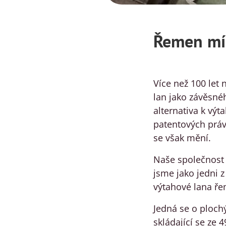
Řemen mís
Více než 100 let 
lan jako závěsnéh
alternativa k vý
patentových práv
se však mění.
Naše společnost 
jsme jako jedni 
výtahové lana ře
Jedná se o ploch
skládající se ze