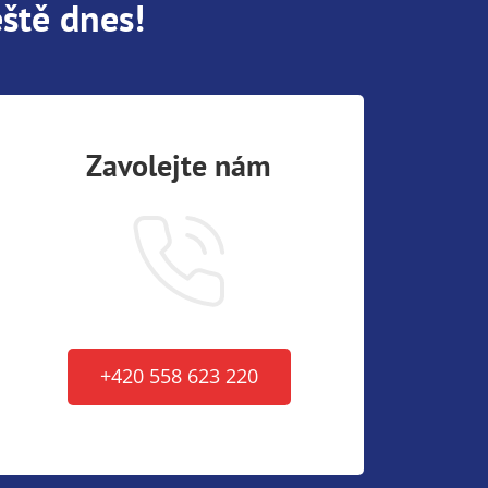
ště dnes!
Zavolejte nám
+420 558 623 220