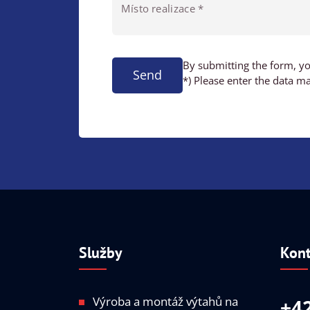
Místo realizace *
By submitting the form, y
Send
*) Please enter the data m
Služby
Kont
Výroba a montáž výtahů na
+42