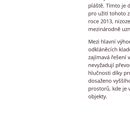
pláště. Tímto je 
pro užití tohoto
roce 2013, nizoze
mezinárodně uzn
Mezi hlavní výhod
odkláněcích kla
zajímavá řešení 
nevyžadují převo
hlučnosti díky pr
dosaženo vyššího
prostorů, kde je
objekty.