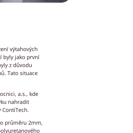
azení výtahových
 byly jako první
byly z důvodu
ů. Tato situace
cnici, a.s., kde
vku nahradit
 ContiTech.
ka o průměru 2mm,
 polyuretanového