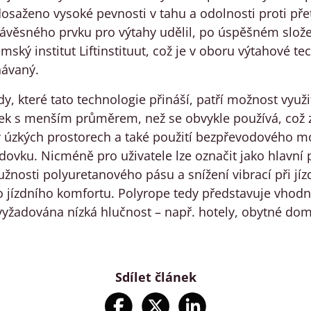
dosaženo vysoké pevnosti v tahu a odolnosti proti pře
 závěsného prvku pro výtahy udělil, po úspěšném slož
mský institut Liftinstituut, což je v oboru výtahové tec
ávaný.
y, které tato technologie přináší, patří možnost využi
dek s menším průměrem, než se obvykle používá, co
v úzkých prostorech a také použití bezpřevodového mo
dovku. Nicméně pro uživatele lze označit jako hlavní 
užnosti polyuretanového pásu a snížení vibrací při jíz
 jízdního komfortu. Polyrope tedy představuje vhodn
 vyžadována nízká hlučnost – např. hotely, obytné do
Sdílet článek