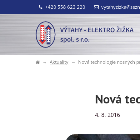
+420 558 623 220
vytahyzizka@sezn
Aktuality
Nová technologie nosných p
Nová te
4. 8. 2016